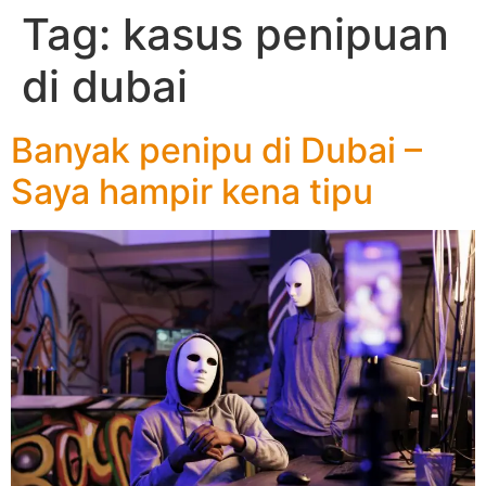
Tag:
kasus penipuan
di dubai
Banyak penipu di Dubai –
Saya hampir kena tipu